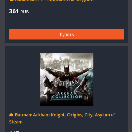
361
RUB
Купить
🦇 Batman: Arkham Knight, Origins, City, Asylum ✅
Steam