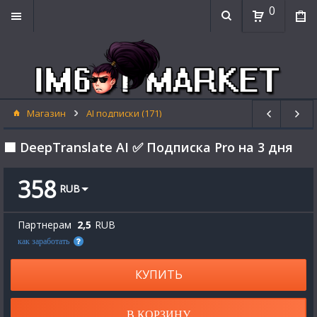
0
Магазин
AI подписки (171)
🟦 DeepTranslate AI ✅ Подписка Pro на 3 дня
358
RUB
Партнерам
2,5
RUB
как заработать
КУПИТЬ
В КОРЗИНУ