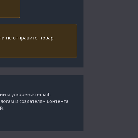
ли не отправите, товар
и и ускорения email-
ологам и создателям контента
й.