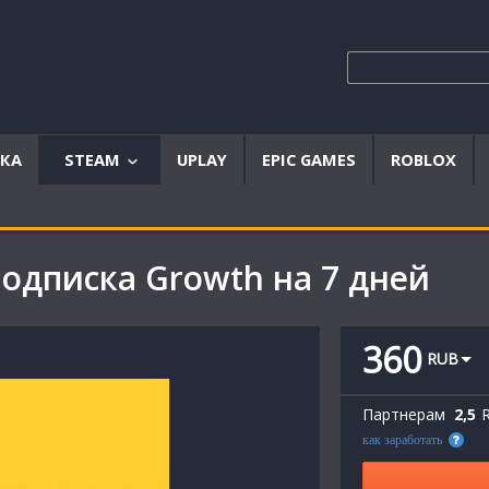
ЫКА
STEAM
UPLAY
EPIC GAMES
ROBLOX
Аккаунты
Offline
Подписка Growth на 7 дней
аккаунты
Steam
ключи
360
RUB
Партнерам
2,5
как заработать