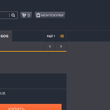
0
МОИ ПОКУПКИ
GOG
ЕЩЁ 1
Проче
е
RUB
КУПИТЬ