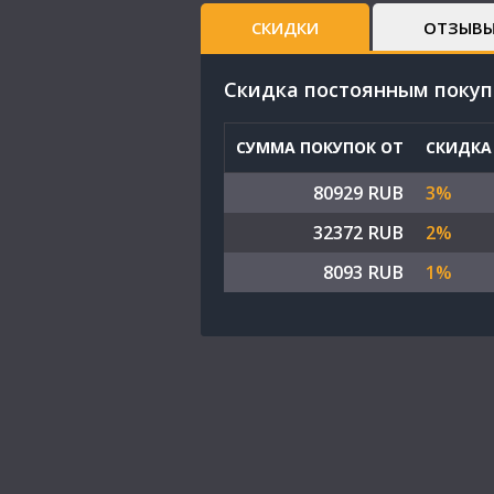
СКИДКИ
ОТЗЫВ
Cкидка постоянным поку
СУММА ПОКУПОК ОТ
СКИДКА
80929 RUB
3%
32372 RUB
2%
8093 RUB
1%