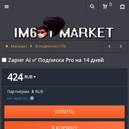
0
Магазин
AI подписки (170)
🟧 Zapier AI ✅ Подписка Pro на 14 дней
424
RUB
Партнерам
3
RUB
как заработать
КУПИТЬ
В КОРЗИНУ