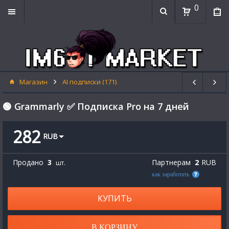
0
Магазин
AI подписки (171)
🟢 Grammarly ✅ Подписка Pro на 7 дней
282
RUB
Продано
3
Партнерам
2
RUB
шт.
как заработать
КУПИТЬ
В КОРЗИНУ