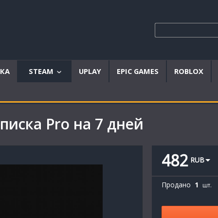
ЫКА
STEAM
UPLAY
EPIC GAMES
ROBLOX
Аккаунты
Offline
писка Pro на 7 дней
аккаунты
Steam
ключи
482
RUB
Продано
1
шт.