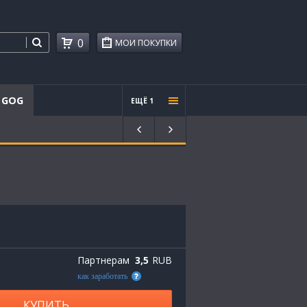
0
МОИ ПОКУПКИ
GOG
ЕЩЁ 1
Проче
е
Партнерам
3,5
RUB
как заработать
КУПИТЬ