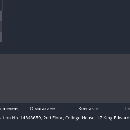
пателей
O магазине
Контакты
Г
tion No. 14348659, 2nd Floor, College House, 17 King Edwards