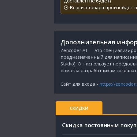
доставлен не будет)
🕒 Выдача товара произойдет в
Дополнительная инфор
Zencoder AI — это специализиро
предназначенный для написания, 
Studio). Он использует передов
помогая разработчикам создава
Сайт для входа -
https://zencoder.
СКИДКИ
Cкидка постоянным поку