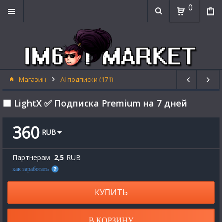
0
Магазин
AI подписки (171)
🟦 LightX ✅ Подписка Premium на 7 дней
360
RUB
Партнерам
2,5
RUB
как заработать
КУПИТЬ
В КОРЗИНУ