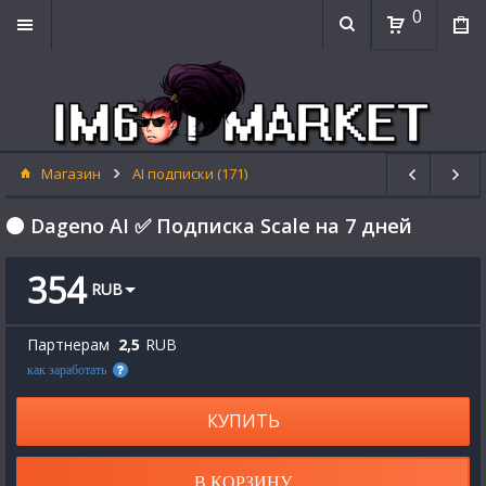
0
Магазин
AI подписки (171)
⚫ Dageno AI ✅ Подписка Scale на 7 дней
354
RUB
Партнерам
2,5
RUB
как заработать
КУПИТЬ
В КОРЗИНУ