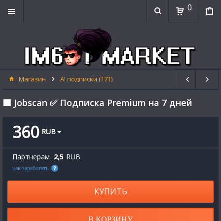
0
Магазин
AI подписки (171)
🟦 Jobscan ✅ Подписка Premium на 7 дней
360
RUB
Партнерам
2,5
RUB
как заработать
КУПИТЬ
В КОРЗИНУ