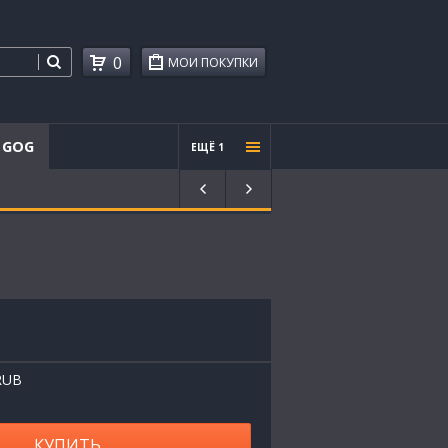
0
МОИ ПОКУПКИ
GOG
ЕЩЁ 1
Проче
е
RUB
КУПИТЬ