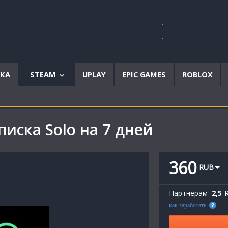
ЫКА
STEAM
UPLAY
EPIC GAMES
ROBLOX
Аккаунты
Offline
писка Solo на 7 дней
аккаунты
Steam
ключи
360
RUB
Партнерам
2,5
как заработать