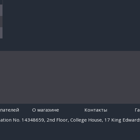
пателей
O магазине
Контакты
Г
tion No. 14348659, 2nd Floor, College House, 17 King Edwards
Работает на платформе