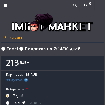
0
Магазин
⚫ Endel ⚫ Подписка на 7/14/30 дней
213
RUB
Партнерам
15
RUB
как заработать
*
Выбери тариф
7 дней
14 дней
+70 RUB