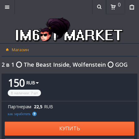
0
Магазин
2 в 1 ⭕ The Beast Inside, Wolfenstein ⭕ GOG
150
RUB
В наличии
:
7
шт
Партнерам
22,5
RUB
как заработать
КУПИТЬ