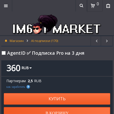
0
Магазин
AI подписки (170)
🟥 AgentID ✅ Подписка Pro на 3 дня
360
RUB
Партнерам
2,5
RUB
как заработать
КУПИТЬ
В КОРЗИНУ