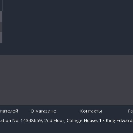
пателей
O магазине
Контакты
Г
tion No. 14348659, 2nd Floor, College House, 17 King Edwards