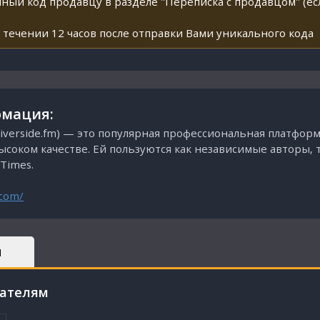
ный код продавцу в разделе "Переписка с продавцом" (ес
 течении 12 часов после отправки Вами уникального кода
мация:
 Riverside.fm) — это популярная профессиональная платфор
соком качестве. Ей пользуются как независимые авторы, 
 Times.
.com/
Ы
пателям