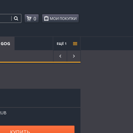
0
МОИ ПОКУПКИ
GOG
ЕЩЁ 1
Проче
е
RUB
КУПИТЬ