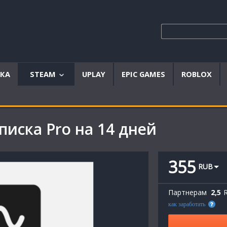
ЫКА
STEAM
UPLAY
EPIC GAMES
ROBLOX
Аккаунты
Offline
писка Pro на 14 дней
аккаунты
Steam
ключи
355
RUB
Партнерам
2,5
как заработать