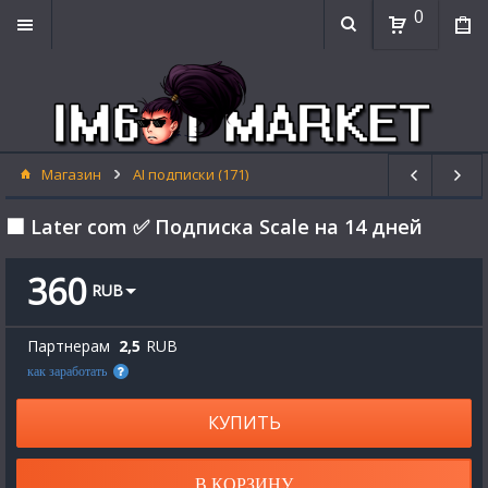
0
Магазин
AI подписки (171)
⬛ Later com ✅ Подписка Scale на 14 дней
360
RUB
Партнерам
2,5
RUB
как заработать
КУПИТЬ
В КОРЗИНУ