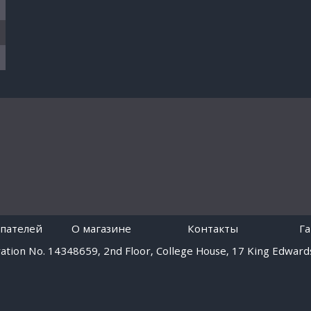
пателей
O магазине
Контакты
Г
tion No. 14348659, 2nd Floor, College House, 17 King Edwards
Работает на платформе
Digiseller