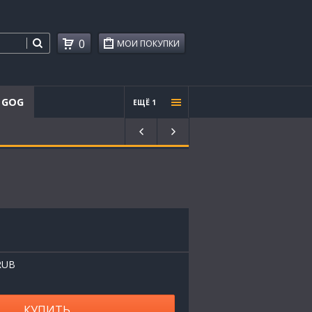
0
МОИ ПОКУПКИ
GOG
ЕЩЁ 1
Проче
е
RUB
КУПИТЬ