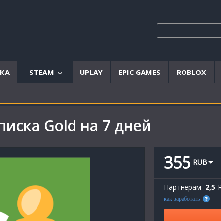
ЫКА
STEAM
UPLAY
EPIC GAMES
ROBLOX
Аккаунты
Offline
писка Gold на 7 дней
аккаунты
Steam
ключи
355
RUB
Партнерам
2,5
как заработать