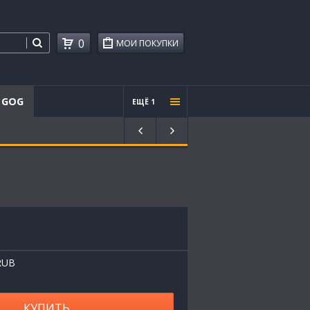
0
МОИ ПОКУПКИ
GOG
ЕЩЁ 1
Проче
е
RUB
КУПИТЬ