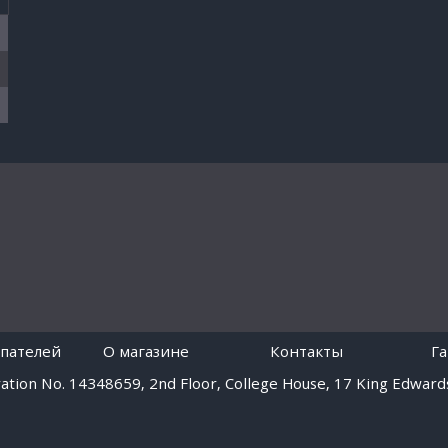
пателей
O магазине
Контакты
Г
tion No. 14348659, 2nd Floor, College House, 17 King Edwards
Работает на платформе