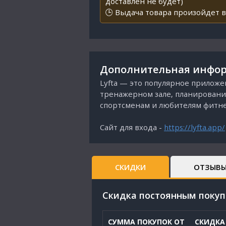
доставлен не будет)
🕒 Выдача товара произойдет в
Дополнительная инфор
Lyfta — это популярное прилож
тренажерном зале, планирования
спортсменам и любителям фитнес
Сайт для входа -
https://lyfta.app/
СКИДКИ
ОТЗЫВ
Cкидка постоянным поку
СУММА ПОКУПОК ОТ
СКИДКА