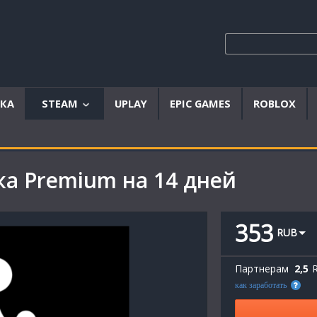
ЫКА
STEAM
UPLAY
EPIC GAMES
ROBLOX
Аккаунты
Offline
ка Premium на 14 дней
аккаунты
Steam
ключи
353
RUB
Партнерам
2,5
как заработать