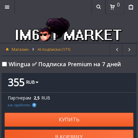
0
Магазин
AI подписки (171)
🟦 Wlingua ✅ Подписка Premium на 7 дней
355
RUB
Партнерам
2,5
RUB
как заработать
КУПИТЬ
В КОРЗИНУ