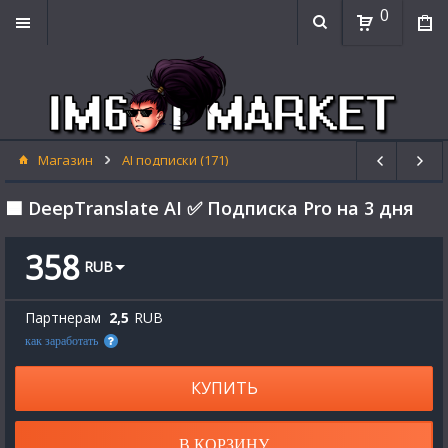
0
Магазин
AI подписки (171)
🟦 DeepTranslate AI ✅ Подписка Pro на 3 дня
358
RUB
Партнерам
2,5
RUB
как заработать
КУПИТЬ
В КОРЗИНУ