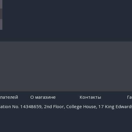
пателей
O магазине
Контакты
Г
tion No. 14348659, 2nd Floor, College House, 17 King Edwards
Работает на платформе
Digiseller