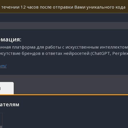
 течении 12 часов после отправки Вами уникального кода
мация:
анная платформа для работы с искусственным интеллектом
утствие брендов в ответах нейросетей (ChatGPT, Perplexity
com/
Ы
пателям