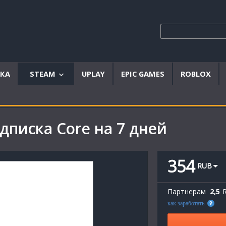
ЫКА
STEAM
UPLAY
EPIC GAMES
ROBLOX
Аккаунты
Offline
дписка Core на 7 дней
аккаунты
Steam
ключи
354
RUB
Партнерам
2,5
как заработать