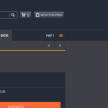
0
МОИ ПОКУПКИ
GOG
ЕЩЁ 1
Проче
е
RUB
КУПИТЬ