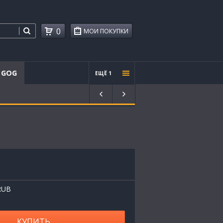
0
МОИ ПОКУПКИ
GOG
ЕЩЁ 1
Проче
е
RUB
КУПИТЬ