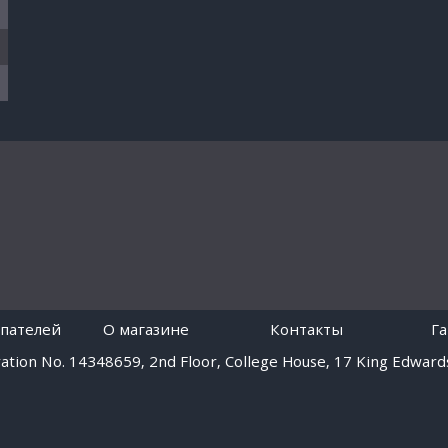
пателей
O магазине
Контакты
Г
tion No. 14348659, 2nd Floor, College House, 17 King Edwards
Работает на платформе
Digiseller