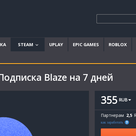
ЫКА
STEAM
UPLAY
EPIC GAMES
ROBLOX
Аккаунты
Offline
 Подписка Blaze на 7 дней
аккаунты
Steam
ключи
355
RUB
Партнерам
2,5
как заработать