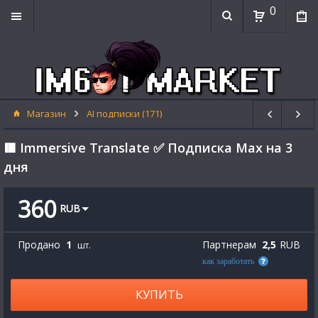
0
Магазин
AI подписки (171)
🟥 Immersive Translate ✅ Подписка Max на 3
дня
360
RUB
Продано
1
Партнерам
2,5
RUB
шт.
как заработать
КУПИТЬ