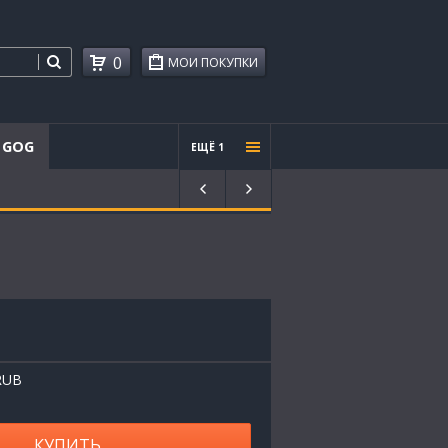
0
МОИ ПОКУПКИ
GOG
ЕЩЁ 1
Проче
е
RUB
КУПИТЬ