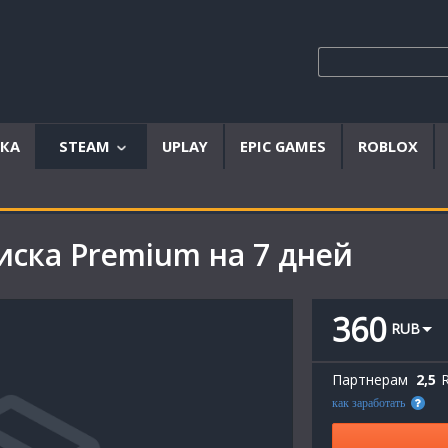
ЫКА
STEAM
UPLAY
EPIC GAMES
ROBLOX
Аккаунты
Offline
писка Premium на 7 дней
аккаунты
Steam
ключи
360
RUB
Партнерам
2,5
как заработать