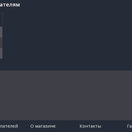
пателям
пателей
O магазине
Контакты
Г