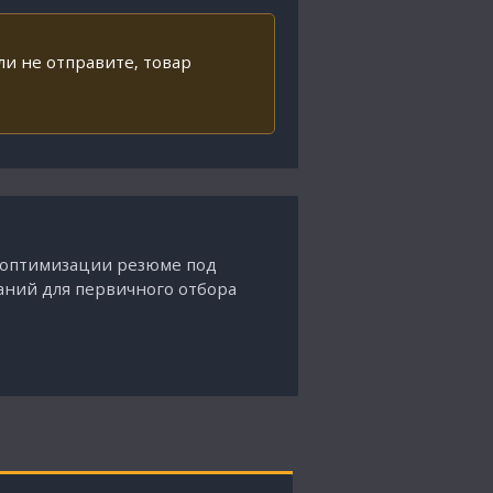
ли не отправите, товар
я оптимизации резюме под
аний для первичного отбора