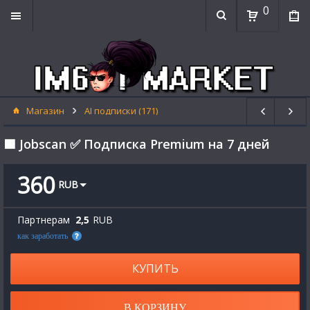
0
Магазин
AI подписки (171)
🟦 Jobscan ✅ Подписка Premium на 7 дней
360
RUB
Партнерам
2,5
RUB
как заработать
КУПИТЬ
В КОРЗИНУ