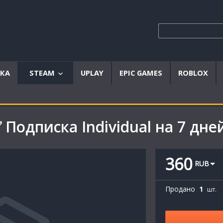
ЫКА
STEAM
UPLAY
EPIC GAMES
ROBLOX
Аккаунты
Offline
 Подписка Individual на 7 дне
аккаунты
Steam
ключи
360
RUB
Продано
1
шт.