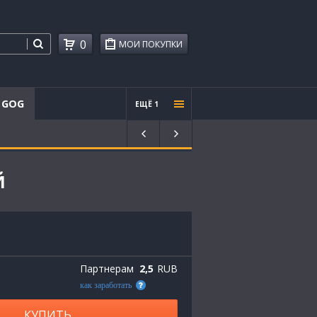
0
МОИ ПОКУПКИ
GOG
ЕЩЁ 1
Проче
е
й
Партнерам
2,5
RUB
как заработать
КУПИТЬ