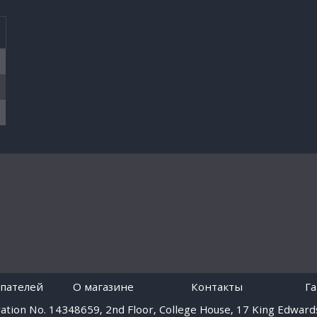
пателей
O магазине
Контакты
Г
tion No. 14348659, 2nd Floor, College House, 17 King Edwards