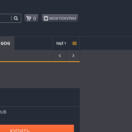
0
МОИ ПОКУПКИ
GOG
ЕЩЁ 1
Проче
е
RUB
КУПИТЬ