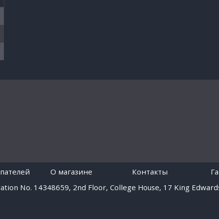
пателей
O магазине
Контакты
Г
tion No. 14348659, 2nd Floor, College House, 17 King Edwards
Работает на платформе