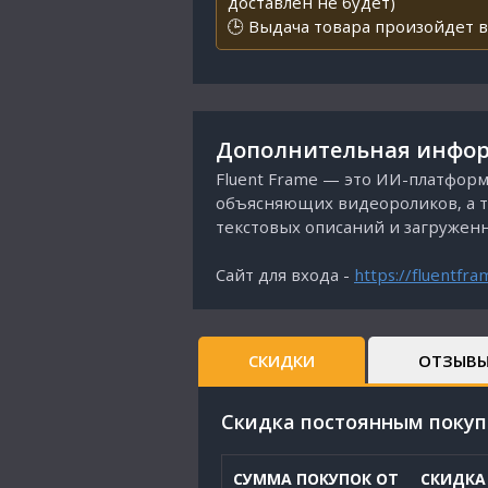
доставлен не будет)
🕒 Выдача товара произойдет в
Дополнительная инфор
Fluent Frame — это ИИ-платформ
объясняющих видеороликов, а т
текстовых описаний и загружен
Сайт для входа -
https://fluentfra
СКИДКИ
ОТЗЫВ
Cкидка постоянным поку
СУММА ПОКУПОК ОТ
СКИДКА