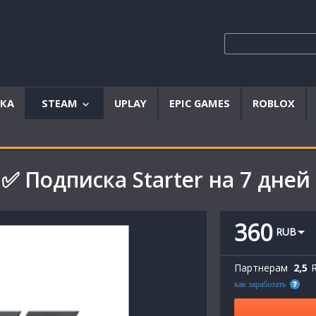
ЫКА
STEAM
UPLAY
EPIC GAMES
ROBLOX
Аккаунты
Offline
 ✅ Подписка Starter на 7 дней
аккаунты
Steam
ключи
360
RUB
Партнерам
2,5
как заработать