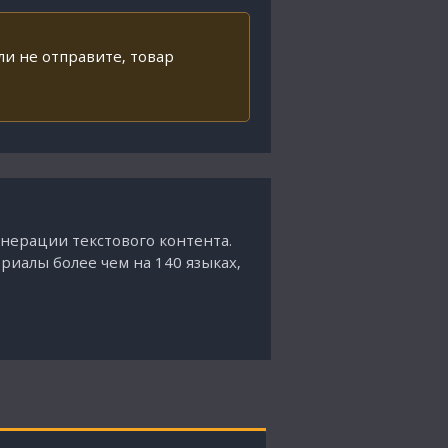
ли не отправите, товар
енерации текстового контента.
ериалы более чем на 140 языках,