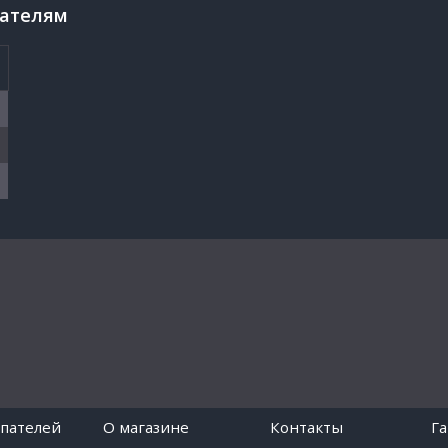
пателям
пателей
O магазине
Контакты
Г