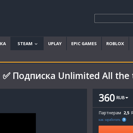
ЫКА
STEAM
UPLAY
EPIC GAMES
ROBLOX
Аккаунты
Offline
✅ Подписка Unlimited All the 
аккаунты
Steam
ключи
360
RUB
Партнерам
2,5
как заработать