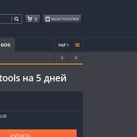
0
МОИ ПОКУПКИ
GOG
ЕЩЁ 1
Проче
е
tools на 5 дней
RUB
КУПИТЬ