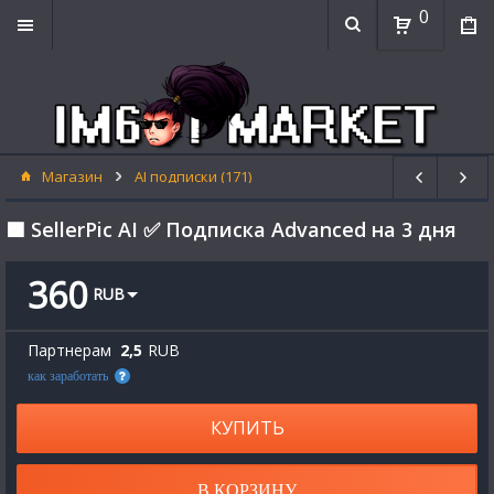
0
Магазин
AI подписки (171)
🟪 SellerPic AI ✅ Подписка Advanced на 3 дня
360
RUB
Партнерам
2,5
RUB
как заработать
КУПИТЬ
В КОРЗИНУ