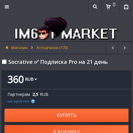
0
Магазин
AI подписки (170)
🟧 Socrative ✅ Подписка Pro на 21 день
360
RUB
Партнерам
2,5
RUB
как заработать
КУПИТЬ
В КОРЗИНУ