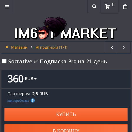
0
Магазин
AI подписки (171)
🟧 Socrative ✅ Подписка Pro на 21 день
360
RUB
Партнерам
2,5
RUB
как заработать
КУПИТЬ
В КОРЗИНУ