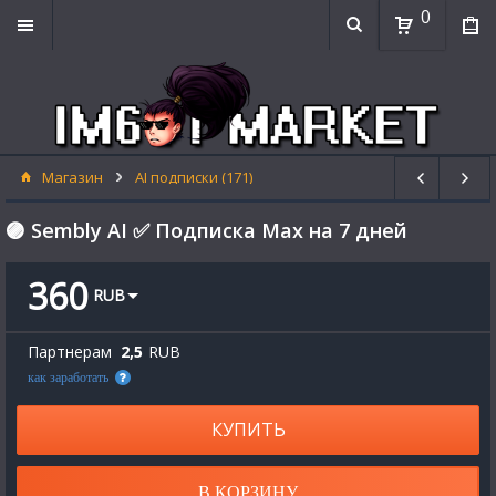
0
Магазин
AI подписки (171)
🟣 Sembly AI ✅ Подписка Max на 7 дней
360
RUB
Партнерам
2,5
RUB
как заработать
КУПИТЬ
В КОРЗИНУ