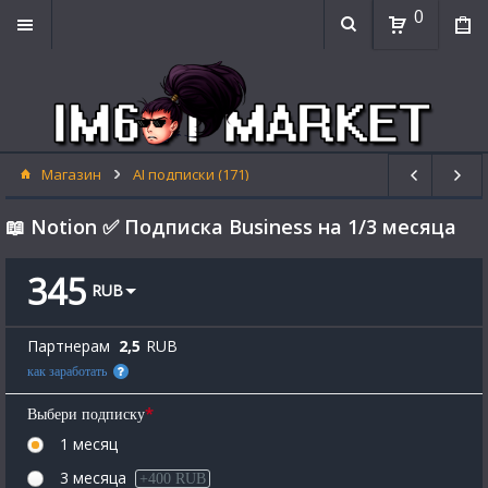
0
Магазин
AI подписки (171)
📖 Notion ✅ Подписка Business на 1/3 месяца
345
RUB
Партнерам
2,5
RUB
как заработать
*
Выбери подписку
1 месяц
3 месяца
+400 RUB