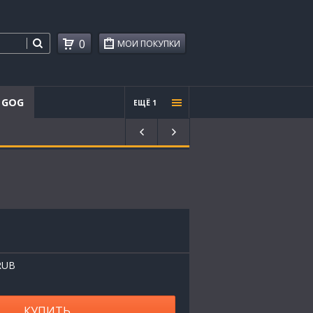
0
МОИ ПОКУПКИ
GOG
ЕЩЁ 1
Проче
е
RUB
КУПИТЬ