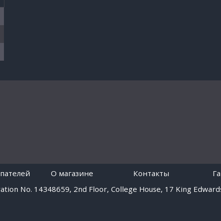
пателей
O магазине
Контакты
Г
tion No. 14348659, 2nd Floor, College House, 17 King Edwards
Работает на платформе