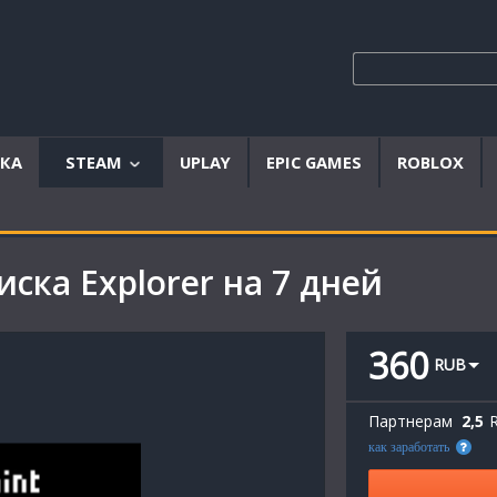
ЫКА
STEAM
UPLAY
EPIC GAMES
ROBLOX
Аккаунты
Offline
иска Explorer на 7 дней
аккаунты
Steam
ключи
360
RUB
Партнерам
2,5
как заработать