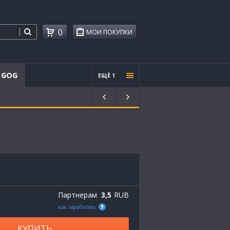
0
МОИ ПОКУПКИ
GOG
ЕЩЁ 1
Проче
е
Партнерам
3,5
RUB
как заработать
КУПИТЬ