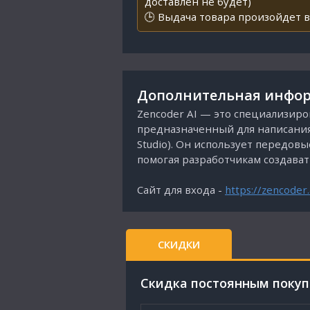
доставлен не будет)
🕒 Выдача товара произойдет в
Дополнительная инфор
Zencoder AI — это специализиро
предназначенный для написания, 
Studio). Он использует передов
помогая разработчикам создава
Сайт для входа -
https://zencoder.
СКИДКИ
Cкидка постоянным поку