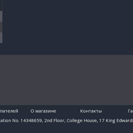
пателей
O магазине
Контакты
Г
tion No. 14348659, 2nd Floor, College House, 17 King Edwards