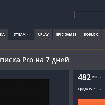
ЫКА
STEAM
UPLAY
EPIC GAMES
ROBLOX
Аккаунты
Offline
писка Pro на 7 дней
аккаунты
Steam
ключи
482
RUB
Продано
1
шт.