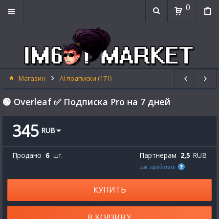
0
Магазин
AI подписки (171)
🟢 Overleaf ✅ Подписка Pro на 7 дней
345
RUB
Продано
6
Партнерам
2,5
RUB
шт.
как заработать
КУПИТЬ
В КОРЗИНУ