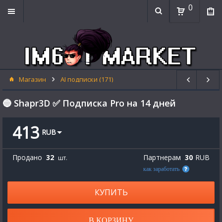
0
Магазин
AI подписки (171)
🔵 Shapr3D ✅ Подписка Pro на 14 дней
413
RUB
Продано
32
Партнерам
30
RUB
шт.
как заработать
КУПИТЬ
В КОРЗИНУ