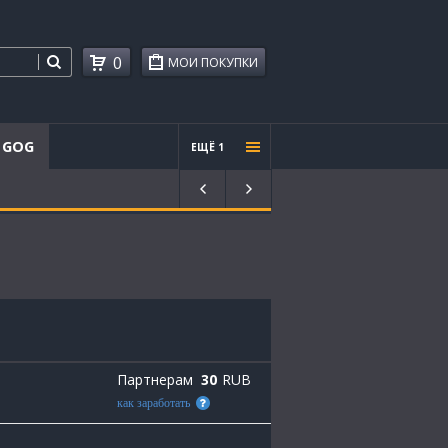
0
МОИ ПОКУПКИ
GOG
ЕЩЁ 1
Проче
е
Партнерам
30
RUB
как заработать