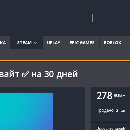
ЫКА
STEAM
UPLAY
EPIC GAMES
ROBLOX
Аккаунты
Offline
вайт ✅ на 30 дней
аккаунты
Steam
ключи
278
RUB
Продано
3
шт.
*
Выберите тариф