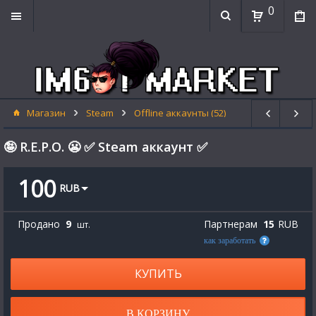
0
Магазин
Steam
Offline аккаунты (52)
🤪 R.E.P.O. 😬 ✅ Steam аккаунт ✅
100
RUB
Продано
9
Партнерам
15
RUB
шт.
как заработать
КУПИТЬ
В КОРЗИНУ