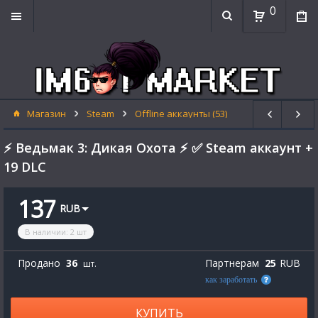
0
Магазин
Steam
Offline аккаунты (53)
⚡ Ведьмак 3: Дикая Охота ⚡ ✅ Steam аккаунт +
19 DLC
137
RUB
В наличии
:
2
шт
Продано
36
Партнерам
25
RUB
шт.
как заработать
КУПИТЬ