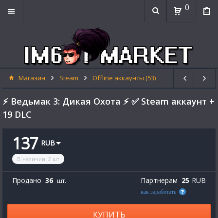
0
Магазин
Steam
Offline аккаунты (53)
⚡ Ведьмак 3: Дикая Охота ⚡ ✅ Steam аккаунт +
19 DLC
137
RUB
В наличии
:
2
шт
Продано
36
Партнерам
25
RUB
шт.
как заработать
КУПИТЬ