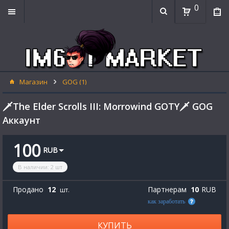
0
Магазин
GOG (1)
🗡️The Elder Scrolls III: Morrowind GOTY🗡️ GOG
Аккаунт
100
RUB
В наличии
:
2
шт
Продано
12
Партнерам
10
RUB
шт.
как заработать
КУПИТЬ